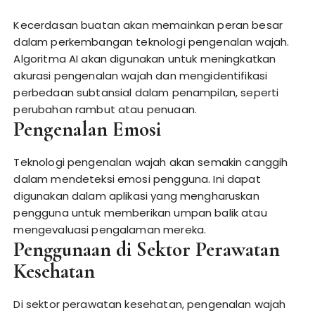
Kecerdasan buatan akan memainkan peran besar
dalam perkembangan teknologi pengenalan wajah.
Algoritma AI akan digunakan untuk meningkatkan
akurasi pengenalan wajah dan mengidentifikasi
perbedaan subtansial dalam penampilan, seperti
perubahan rambut atau penuaan.
Pengenalan Emosi
Teknologi pengenalan wajah akan semakin canggih
dalam mendeteksi emosi pengguna. Ini dapat
digunakan dalam aplikasi yang mengharuskan
pengguna untuk memberikan umpan balik atau
mengevaluasi pengalaman mereka.
Penggunaan di Sektor Perawatan
Kesehatan
Di sektor perawatan kesehatan, pengenalan wajah