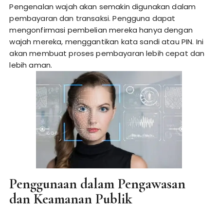
Pengenalan wajah akan semakin digunakan dalam
pembayaran dan transaksi. Pengguna dapat
mengonfirmasi pembelian mereka hanya dengan
wajah mereka, menggantikan kata sandi atau PIN. Ini
akan membuat proses pembayaran lebih cepat dan
lebih aman.
Penggunaan dalam Pengawasan
dan Keamanan Publik