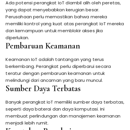
Ada potensi perangkat IoT diambil alih oleh peretas,
yang dapat menyebabkan kerugian besar.
Perusahaan perlu memastikan bahwa mereka
memiliki kontrol yang kuat atas perangkat IoT mereka
dan kemampuan untuk memblokir akses jika
diperlukan.
Pembaruan Keamanan
Keamanan IoT adalah tantangan yang terus
berkembang. Perangkat perlu diperbarui secara
teratur dengan pembaruan keamanan untuk
melindungi dari ancaman yang baru muncul.
Sumber Daya Terbatas
Banyak perangkat IoT memiliki sumber daya terbatas,
seperti daya baterai dan daya komputasi. Ini
membuat perlindungan dan manajemen keamanan
menjadi lebih rumit.