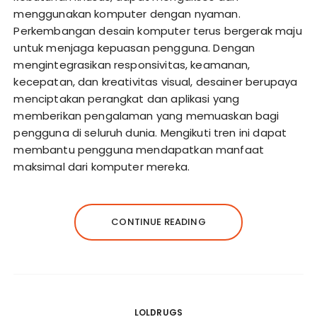
menggunakan komputer dengan nyaman.
Perkembangan desain komputer terus bergerak maju
untuk menjaga kepuasan pengguna. Dengan
mengintegrasikan responsivitas, keamanan,
kecepatan, dan kreativitas visual, desainer berupaya
menciptakan perangkat dan aplikasi yang
memberikan pengalaman yang memuaskan bagi
pengguna di seluruh dunia. Mengikuti tren ini dapat
membantu pengguna mendapatkan manfaat
maksimal dari komputer mereka.
CONTINUE READING
LOLDRUGS