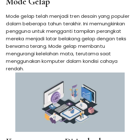
Mode Gelap
Mode gelap telah menjadi tren desain yang populer
dalam beberapa tahun terakhir. Ini memungkinkan
pengguna untuk mengganti tampilan perangkat
mereka menjadi latar belakang gelap dengan teks
berwarna terang. Mode gelap membantu
mengurangi kelelahan mata, terutama saat
menggunakan komputer dalam kondisi cahaya
rendah.