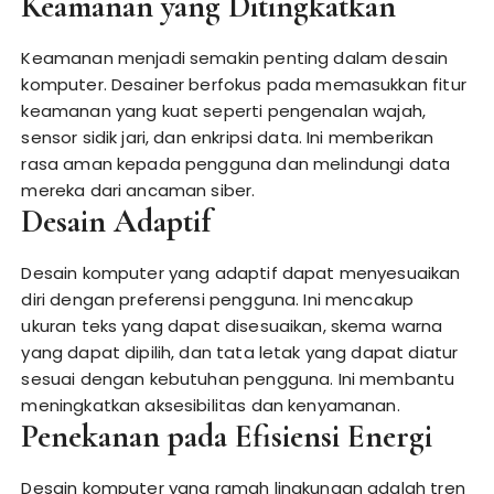
Keamanan yang Ditingkatkan
Keamanan menjadi semakin penting dalam desain
komputer. Desainer berfokus pada memasukkan fitur
keamanan yang kuat seperti pengenalan wajah,
sensor sidik jari, dan enkripsi data. Ini memberikan
rasa aman kepada pengguna dan melindungi data
mereka dari ancaman siber.
Desain Adaptif
Desain komputer yang adaptif dapat menyesuaikan
diri dengan preferensi pengguna. Ini mencakup
ukuran teks yang dapat disesuaikan, skema warna
yang dapat dipilih, dan tata letak yang dapat diatur
sesuai dengan kebutuhan pengguna. Ini membantu
meningkatkan aksesibilitas dan kenyamanan.
Penekanan pada Efisiensi Energi
Desain komputer yang ramah lingkungan adalah tren