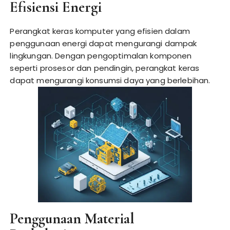
Efisiensi Energi
Perangkat keras komputer yang efisien dalam
penggunaan energi dapat mengurangi dampak
lingkungan. Dengan pengoptimalan komponen
seperti prosesor dan pendingin, perangkat keras
dapat mengurangi konsumsi daya yang berlebihan.
Penggunaan Material