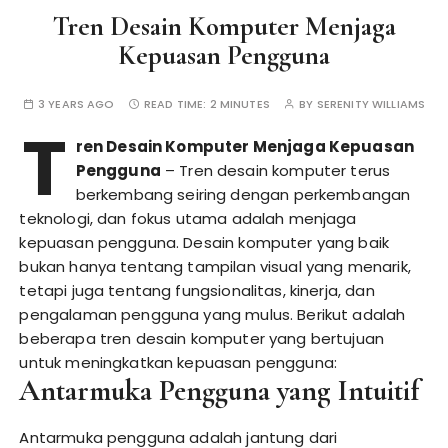
Tren Desain Komputer Menjaga
Kepuasan Pengguna
3 YEARS AGO
READ TIME:
2 MINUTES
BY
SERENITY WILLIAMS
T
ren Desain Komputer Menjaga Kepuasan
Pengguna
– Tren desain komputer terus
berkembang seiring dengan perkembangan
teknologi, dan fokus utama adalah menjaga
kepuasan pengguna. Desain komputer yang baik
bukan hanya tentang tampilan visual yang menarik,
tetapi juga tentang fungsionalitas, kinerja, dan
pengalaman pengguna yang mulus. Berikut adalah
beberapa tren desain komputer yang bertujuan
untuk meningkatkan kepuasan pengguna:
Antarmuka Pengguna yang Intuitif
Antarmuka pengguna adalah jantung dari