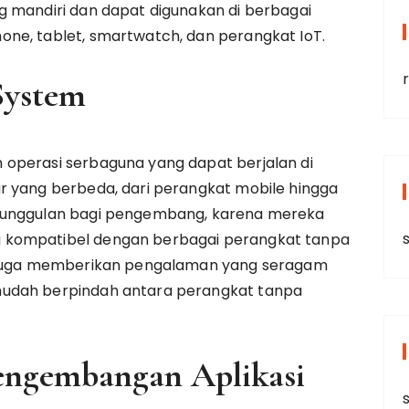
g mandiri dan dapat digunakan di berbagai
ne, tablet, smartwatch, dan perangkat IoT.
r
System
operasi serbaguna yang dapat berjalan di
r yang berbeda, dari perangkat mobile hingga
eunggulan bagi pengembang, karena mereka
s
 kompatibel dengan berbagai perangkat tanpa
i juga memberikan pengalaman yang seragam
mudah berpindah antara perangkat tanpa
ngembangan Aplikasi