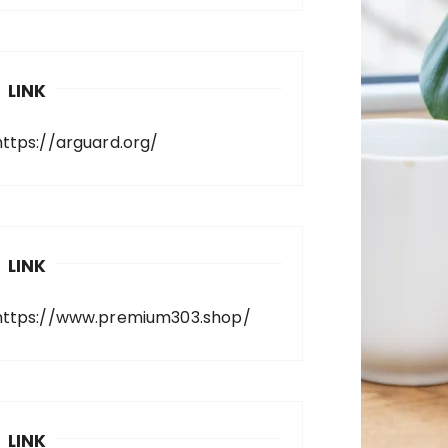
LINK
https://arguard.org/
LINK
https://www.premium303.shop/
LINK