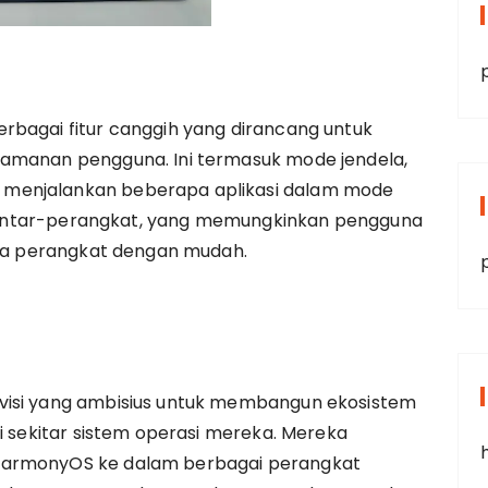
rbagai fitur canggih yang dirancang untuk
yamanan pengguna. Ini termasuk mode jendela,
menjalankan beberapa aplikasi dalam mode
asi antar-perangkat, yang memungkinkan pengguna
tara perangkat dengan mudah.
visi yang ambisius untuk membangun ekosistem
di sekitar sistem operasi mereka. Mereka
HarmonyOS ke dalam berbagai perangkat