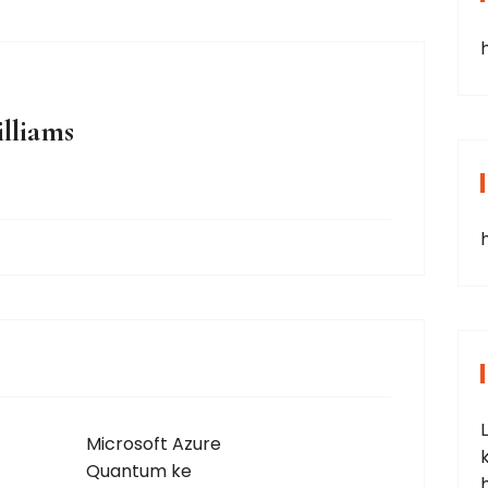
lliams
Microsoft Azure
Quantum ke