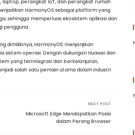
, laptop, perangkat IoT, dan perangkat rumah
 menjadikan HarmonyOS sebagai platform yang
a, sehingga memperluas ekosistem aplikasi dan
gi pengguna.
ng dimilikinya, HarmonyOS menjanjikan
ia sistem operasi. Dengan dukungan Huawei dan
em yang terintegrasi dan berkelanjutan,
njadi salah satu pemain utama dalam industri
NEXT POST
Microsoft Edge Mendapatkan Posisi
dalam Perang Browser