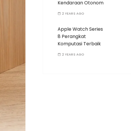
Kendaraan Otonom
2 YEARS AGO
Apple Watch Series
8 Perangkat
Komputasi Terbaik
2 YEARS AGO