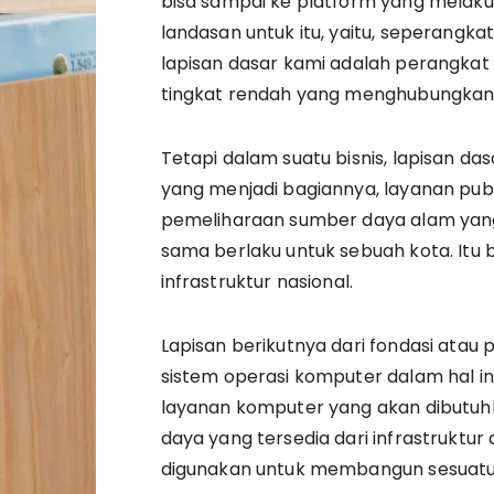
bisa sampai ke platform yang melak
landasan untuk itu, yaitu, seperangka
lapisan dasar kami adalah perangka
tingkat rendah yang menghubungkann
Tetapi dalam suatu bisnis, lapisan d
yang menjadi bagiannya, layanan pub
pemeliharaan sumber daya alam yang 
sama berlaku untuk sebuah kota. Itu 
infrastruktur nasional.
Lapisan berikutnya dari fondasi atau 
sistem operasi komputer dalam hal i
layanan komputer yang akan dibutuhk
daya yang tersedia dari infrastruktu
digunakan untuk membangun sesuatu