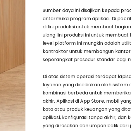
Sumber daya ini disajikan kepada prod
antarmuka program aplikasi. Di pabrik
di lini produksi untuk membuat bagi
ulang lini produksi ini untuk membua
level platform ini mungkin adalah ut
kontraktor untuk membangun kantor
seperangkat prosedur standar bagi m
Di atas sistem operasi terdapat lap
layanan yang disediakan oleh siste
kombinasi berbeda untuk memberikan
akhir. Aplikasi di App Store, mobil yan
kota atau produk keuangan yang dita
aplikasi, konfigurasi tanpa akhir, da
yang dirasakan dan umpan balik dari 