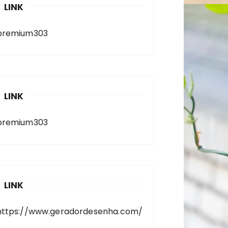
LINK
premium303
LINK
premium303
LINK
https://www.geradordesenha.com/