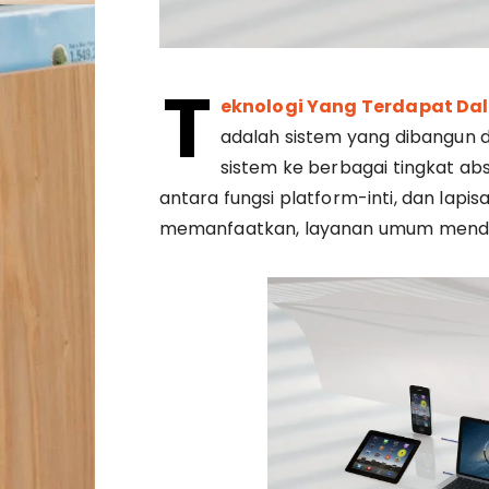
T
eknologi Yang Terdapat Da
adalah sistem yang dibangun d
sistem ke berbagai tingkat ab
antara fungsi platform-inti, dan lapis
memanfaatkan, layanan umum mendas