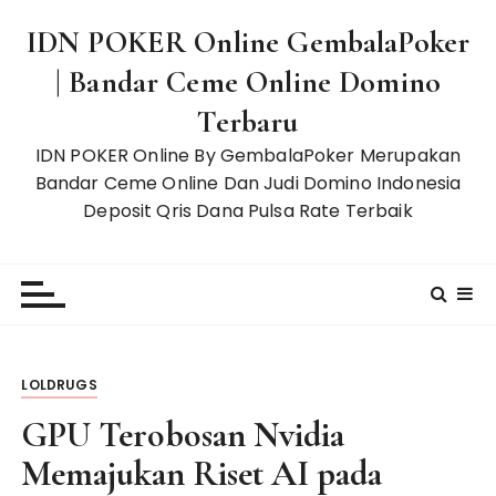
S
IDN POKER Online GembalaPoker
k
i
| Bandar Ceme Online Domino
p
Terbaru
t
o
IDN POKER Online By GembalaPoker Merupakan
c
Bandar Ceme Online Dan Judi Domino Indonesia
o
Deposit Qris Dana Pulsa Rate Terbaik
n
t
e
n
t
LOLDRUGS
GPU Terobosan Nvidia
Memajukan Riset AI pada