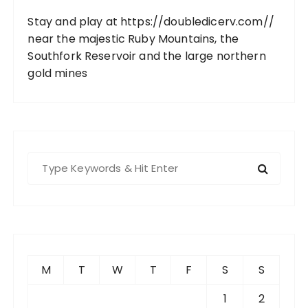
Stay and play at
https://doubledicerv.com//
near the majestic Ruby Mountains, the
Southfork Reservoir and the large northern
gold mines
S
e
a
r
c
h
f
M
T
W
T
F
S
S
o
r
1
2