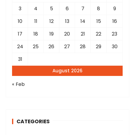
:
3
4
5
6
7
8
9
10
11
12
13
14
15
16
17
18
19
20
21
22
23
24
25
26
27
28
29
30
31
August 2026
« Feb
CATEGORIES