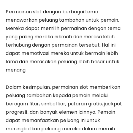
Permainan slot dengan berbagai tema
menawarkan peluang tambahan untuk pemain.
Mereka dapat memilih permainan dengan tema
yang paling mereka nikmati dan merasa lebih
terhubung dengan permainan tersebut. Hal ini
dapat memotivasi mereka untuk bermain lebih
lama dan merasakan peluang lebih besar untuk
menang.
Dalam kesimpulan, permainan slot memberikan
peluang tambahan kepada pemain melalui
beragam fitur, simbol liar, putaran gratis, jackpot
progresif, dan banyak elemen lainnya. Pemain
dapat memanfaatkan peluang ini untuk
meningkatkan peluang mereka dalam meraih