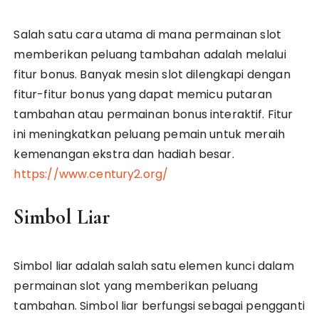
Salah satu cara utama di mana permainan slot
memberikan peluang tambahan adalah melalui
fitur bonus. Banyak mesin slot dilengkapi dengan
fitur-fitur bonus yang dapat memicu putaran
tambahan atau permainan bonus interaktif. Fitur
ini meningkatkan peluang pemain untuk meraih
kemenangan ekstra dan hadiah besar.
https://www.century2.org/
Simbol Liar
Simbol liar adalah salah satu elemen kunci dalam
permainan slot yang memberikan peluang
tambahan. Simbol liar berfungsi sebagai pengganti