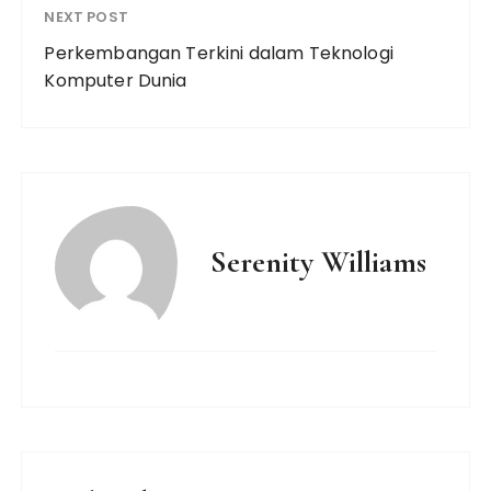
NEXT POST
Perkembangan Terkini dalam Teknologi
Komputer Dunia
Serenity Williams