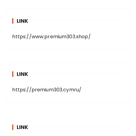
LINK
https://www.premium303.shop/
LINK
https://premium303.cymru/
LINK