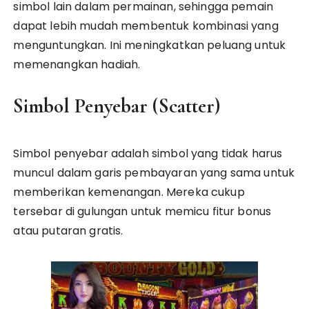
simbol lain dalam permainan, sehingga pemain
dapat lebih mudah membentuk kombinasi yang
menguntungkan. Ini meningkatkan peluang untuk
memenangkan hadiah.
Simbol Penyebar (Scatter)
Simbol penyebar adalah simbol yang tidak harus
muncul dalam garis pembayaran yang sama untuk
memberikan kemenangan. Mereka cukup
tersebar di gulungan untuk memicu fitur bonus
atau putaran gratis.