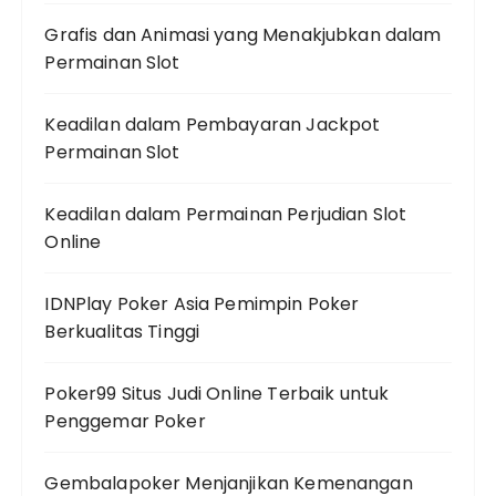
Grafis dan Animasi yang Menakjubkan dalam
Permainan Slot
Keadilan dalam Pembayaran Jackpot
Permainan Slot
Keadilan dalam Permainan Perjudian Slot
Online
IDNPlay Poker Asia Pemimpin Poker
Berkualitas Tinggi
Poker99 Situs Judi Online Terbaik untuk
Penggemar Poker
Gembalapoker Menjanjikan Kemenangan