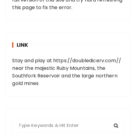
this page to fix the error.
LINK
Stay and play at
https://doubledicerv.com//
near the majestic Ruby Mountains, the
Southfork Reservoir and the large northern
gold mines
S
e