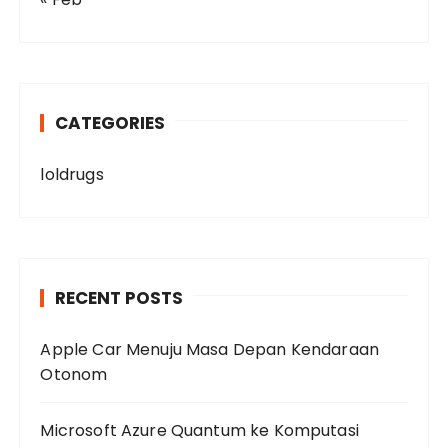
CATEGORIES
loldrugs
RECENT POSTS
Apple Car Menuju Masa Depan Kendaraan
Otonom
Microsoft Azure Quantum ke Komputasi