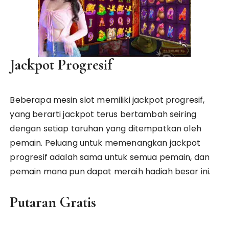
Jackpot Progresif
Beberapa mesin slot memiliki jackpot progresif,
yang berarti jackpot terus bertambah seiring
dengan setiap taruhan yang ditempatkan oleh
pemain. Peluang untuk memenangkan jackpot
progresif adalah sama untuk semua pemain, dan
pemain mana pun dapat meraih hadiah besar ini.
Putaran Gratis