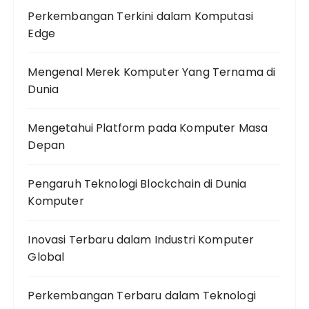
Perkembangan Terkini dalam Komputasi
Edge
Mengenal Merek Komputer Yang Ternama di
Dunia
Mengetahui Platform pada Komputer Masa
Depan
Pengaruh Teknologi Blockchain di Dunia
Komputer
Inovasi Terbaru dalam Industri Komputer
Global
Perkembangan Terbaru dalam Teknologi