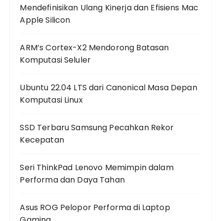
Mendefinisikan Ulang Kinerja dan Efisiens Mac
Apple Silicon
ARM’s Cortex-X2 Mendorong Batasan
Komputasi Seluler
Ubuntu 22.04 LTS dari Canonical Masa Depan
Komputasi Linux
SSD Terbaru Samsung Pecahkan Rekor
Kecepatan
Seri ThinkPad Lenovo Memimpin dalam
Performa dan Daya Tahan
Asus ROG Pelopor Performa di Laptop
Gaming