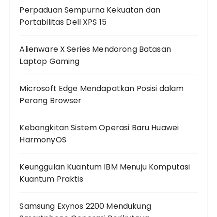
Perpaduan Sempurna Kekuatan dan
Portabilitas Dell XPS 15
Alienware X Series Mendorong Batasan
Laptop Gaming
Microsoft Edge Mendapatkan Posisi dalam
Perang Browser
Kebangkitan Sistem Operasi Baru Huawei
HarmonyOS
Keunggulan Kuantum IBM Menuju Komputasi
Kuantum Praktis
Samsung Exynos 2200 Mendukung