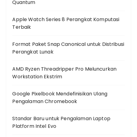
Quantum
Apple Watch Series 8 Perangkat Komputasi
Terbaik
Format Paket Snap Canonical untuk Distribusi
Perangkat Lunak
AMD Ryzen Threadripper Pro Meluncurkan
Workstation Ekstrim
Google Pixelbook Mendefinisikan Ulang
Pengalaman Chromebook
Standar Baru untuk Pengalaman Laptop
Platform Intel Evo