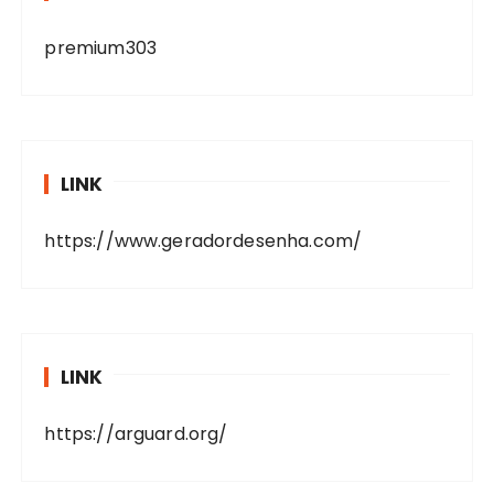
premium303
LINK
https://www.geradordesenha.com/
LINK
https://arguard.org/