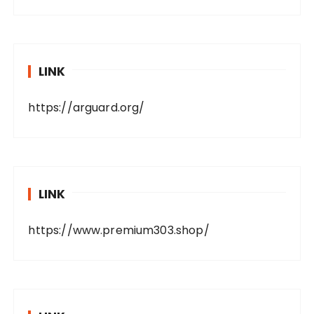
LINK
https://arguard.org/
LINK
https://www.premium303.shop/