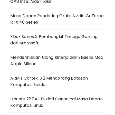
CPU Intel Alder Lake
Masa Depan Rendering Grafis Nvidia GeForce
RTX 40 Series
Xbox Series X Pembangkit Tenaga Gaming
dari Microsoft
Mendefinisikan Ulang Kinerja dan Efisiens Mac
Apple Silicon
ARM’s Cortex-X2 Mendorong Batasan
Komputasi Seluler
Ubuntu 22.04 LTS dari Canonical Masa Depan
Komputasi Linux