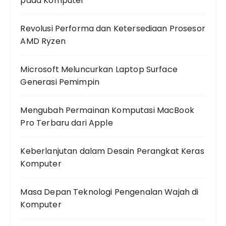
pada Komputer
Revolusi Performa dan Ketersediaan Prosesor
AMD Ryzen
Microsoft Meluncurkan Laptop Surface
Generasi Pemimpin
Mengubah Permainan Komputasi MacBook
Pro Terbaru dari Apple
Keberlanjutan dalam Desain Perangkat Keras
Komputer
Masa Depan Teknologi Pengenalan Wajah di
Komputer