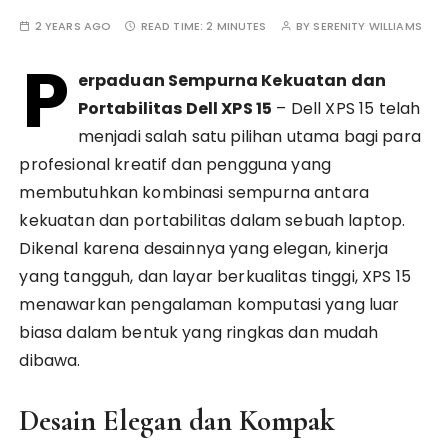
2 YEARS AGO
READ TIME:
2 MINUTES
BY
SERENITY WILLIAMS
P
erpaduan Sempurna Kekuatan dan
Portabilitas Dell XPS 15
– Dell XPS 15 telah
menjadi salah satu pilihan utama bagi para
profesional kreatif dan pengguna yang
membutuhkan kombinasi sempurna antara
kekuatan dan portabilitas dalam sebuah laptop.
Dikenal karena desainnya yang elegan, kinerja
yang tangguh, dan layar berkualitas tinggi, XPS 15
menawarkan pengalaman komputasi yang luar
biasa dalam bentuk yang ringkas dan mudah
dibawa.
Desain Elegan dan Kompak