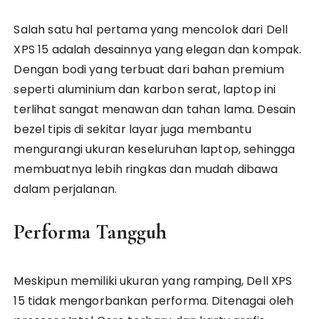
Salah satu hal pertama yang mencolok dari Dell
XPS 15 adalah desainnya yang elegan dan kompak.
Dengan bodi yang terbuat dari bahan premium
seperti aluminium dan karbon serat, laptop ini
terlihat sangat menawan dan tahan lama. Desain
bezel tipis di sekitar layar juga membantu
mengurangi ukuran keseluruhan laptop, sehingga
membuatnya lebih ringkas dan mudah dibawa
dalam perjalanan.
Performa Tangguh
Meskipun memiliki ukuran yang ramping, Dell XPS
15 tidak mengorbankan performa. Ditenagai oleh