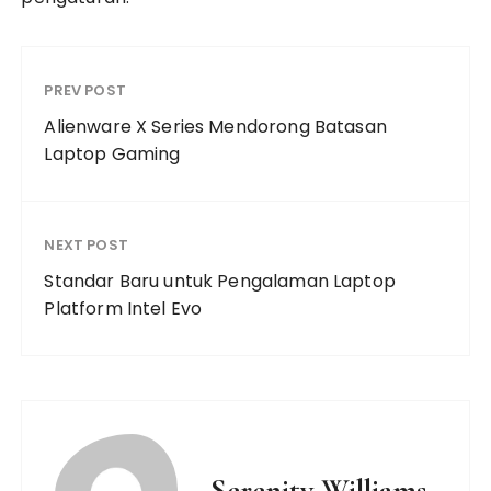
PREV POST
Alienware X Series Mendorong Batasan
Laptop Gaming
NEXT POST
Standar Baru untuk Pengalaman Laptop
Platform Intel Evo
Serenity Williams