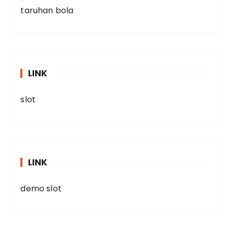
taruhan bola
LINK
slot
LINK
demo slot