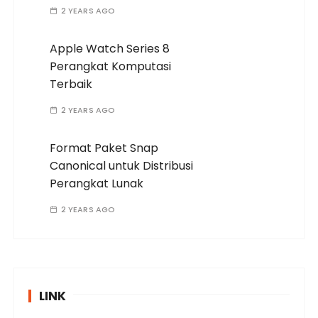
2 YEARS AGO
Apple Watch Series 8
Perangkat Komputasi
Terbaik
2 YEARS AGO
Format Paket Snap
Canonical untuk Distribusi
Perangkat Lunak
2 YEARS AGO
LINK