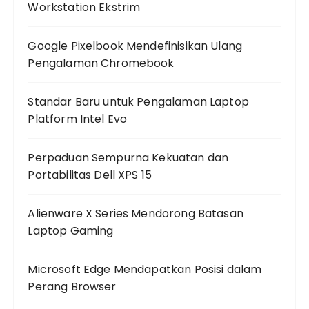
Workstation Ekstrim
Google Pixelbook Mendefinisikan Ulang
Pengalaman Chromebook
Standar Baru untuk Pengalaman Laptop
Platform Intel Evo
Perpaduan Sempurna Kekuatan dan
Portabilitas Dell XPS 15
Alienware X Series Mendorong Batasan
Laptop Gaming
Microsoft Edge Mendapatkan Posisi dalam
Perang Browser