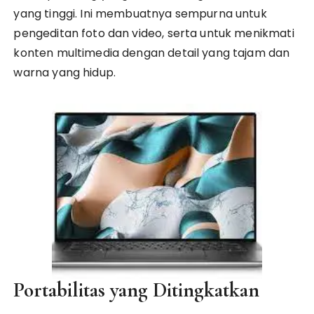
yang tinggi. Ini membuatnya sempurna untuk
pengeditan foto dan video, serta untuk menikmati
konten multimedia dengan detail yang tajam dan
warna yang hidup.
Portabilitas yang Ditingkatkan