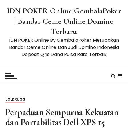
S
IDN POKER Online GembalaPoker
k
i
| Bandar Ceme Online Domino
p
Terbaru
t
o
IDN POKER Online By GembalaPoker Merupakan
c
Bandar Ceme Online Dan Judi Domino Indonesia
o
Deposit Qris Dana Pulsa Rate Terbaik
n
t
e
n
t
LOLDRUGS
Perpaduan Sempurna Kekuatan
dan Portabilitas Dell XPS 15