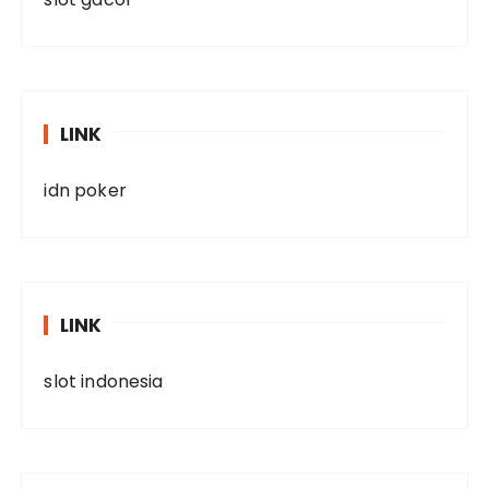
LINK
idn poker
LINK
slot indonesia