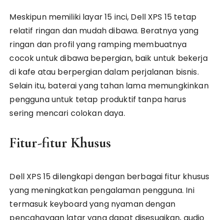
Meskipun memiliki layar 15 inci, Dell XPS 15 tetap
relatif ringan dan mudah dibawa. Beratnya yang
ringan dan profil yang ramping membuatnya
cocok untuk dibawa bepergian, baik untuk bekerja
di kafe atau berpergian dalam perjalanan bisnis.
Selain itu, baterai yang tahan lama memungkinkan
pengguna untuk tetap produktif tanpa harus
sering mencari colokan daya.
Fitur-fitur Khusus
Dell XPS 15 dilengkapi dengan berbagai fitur khusus
yang meningkatkan pengalaman pengguna. Ini
termasuk keyboard yang nyaman dengan
pencahayaan latar yang dapat disesuaikan, audio