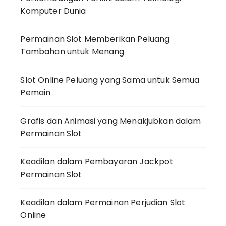
Komputer Dunia
Permainan Slot Memberikan Peluang
Tambahan untuk Menang
Slot Online Peluang yang Sama untuk Semua
Pemain
Grafis dan Animasi yang Menakjubkan dalam
Permainan Slot
Keadilan dalam Pembayaran Jackpot
Permainan Slot
Keadilan dalam Permainan Perjudian Slot
Online