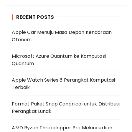
RECENT POSTS
Apple Car Menuju Masa Depan Kendaraan
Otonom
Microsoft Azure Quantum ke Komputasi
Quantum
Apple Watch Series 8 Perangkat Komputasi
Terbaik
Format Paket Snap Canonical untuk Distribusi
Perangkat Lunak
AMD Ryzen Threadripper Pro Meluncurkan