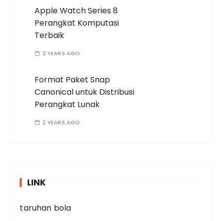
Apple Watch Series 8
Perangkat Komputasi
Terbaik
2 YEARS AGO
Format Paket Snap
Canonical untuk Distribusi
Perangkat Lunak
2 YEARS AGO
LINK
taruhan bola