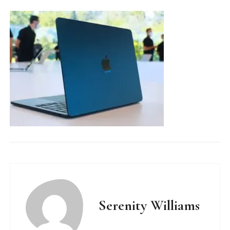
Serenity Williams