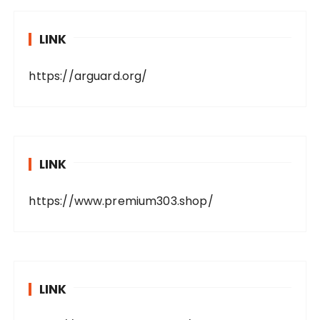
LINK
https://arguard.org/
LINK
https://www.premium303.shop/
LINK