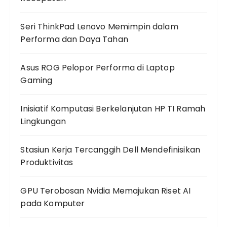
Seri ThinkPad Lenovo Memimpin dalam
Performa dan Daya Tahan
Asus ROG Pelopor Performa di Laptop
Gaming
Inisiatif Komputasi Berkelanjutan HP TI Ramah
Lingkungan
Stasiun Kerja Tercanggih Dell Mendefinisikan
Produktivitas
GPU Terobosan Nvidia Memajukan Riset AI
pada Komputer