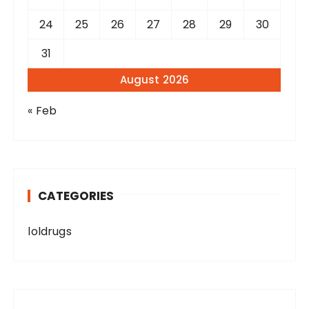
24
25
26
27
28
29
30
31
August 2026
« Feb
CATEGORIES
loldrugs