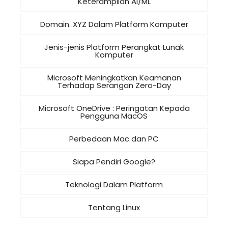
Keterampilan AI/ML
Domain. XYZ Dalam Platform Komputer
Jenis-jenis Platform Perangkat Lunak
Komputer
Microsoft Meningkatkan Keamanan
Terhadap Serangan Zero-Day
Microsoft OneDrive : Peringatan Kepada
Pengguna MacOS
Perbedaan Mac dan PC
Siapa Pendiri Google?
Teknologi Dalam Platform
Tentang Linux