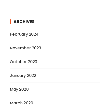
ARCHIVES
February 2024
November 2023
October 2023
January 2022
May 2020
March 2020