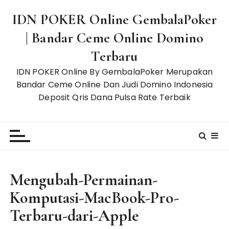
S
IDN POKER Online GembalaPoker
k
i
| Bandar Ceme Online Domino
p
Terbaru
t
o
IDN POKER Online By GembalaPoker Merupakan
c
Bandar Ceme Online Dan Judi Domino Indonesia
o
Deposit Qris Dana Pulsa Rate Terbaik
n
t
e
n
t
Mengubah-Permainan-
Komputasi-MacBook-Pro-
Terbaru-dari-Apple