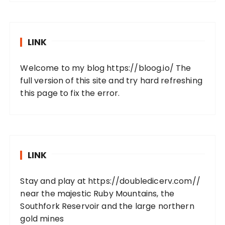
LINK
Welcome to my blog
https://bloog.io/
The
full version of this site and try hard refreshing
this page to fix the error.
LINK
Stay and play at
https://doubledicerv.com//
near the majestic Ruby Mountains, the
Southfork Reservoir and the large northern
gold mines