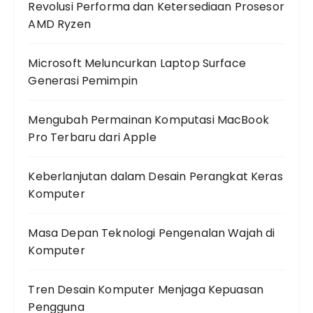
Revolusi Performa dan Ketersediaan Prosesor
AMD Ryzen
Microsoft Meluncurkan Laptop Surface
Generasi Pemimpin
Mengubah Permainan Komputasi MacBook
Pro Terbaru dari Apple
Keberlanjutan dalam Desain Perangkat Keras
Komputer
Masa Depan Teknologi Pengenalan Wajah di
Komputer
Tren Desain Komputer Menjaga Kepuasan
Pengguna