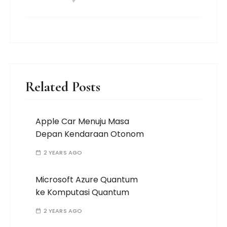
Related Posts
Apple Car Menuju Masa
Depan Kendaraan Otonom
2 YEARS AGO
Microsoft Azure Quantum
ke Komputasi Quantum
2 YEARS AGO