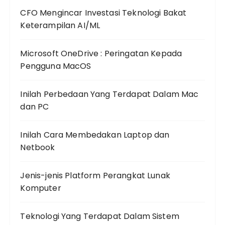
CFO Mengincar Investasi Teknologi Bakat
Keterampilan AI/ML
Microsoft OneDrive : Peringatan Kepada
Pengguna MacOS
Inilah Perbedaan Yang Terdapat Dalam Mac
dan PC
Inilah Cara Membedakan Laptop dan
Netbook
Jenis-jenis Platform Perangkat Lunak
Komputer
Teknologi Yang Terdapat Dalam Sistem