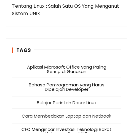
Tentang Linux : Salah Satu OS Yang Menganut
Sistem UNIX
TAGS
Aplikasi Microsoft Office yang Paling
Sering di Gunakan
Bahasa Pemrograman yang Harus
Dipelajari Developer
Belajar Perintah Dasar Linux
Cara Membedakan Laptop dan Netbook
CFO Mengincar Investasi Teknologi Bakat